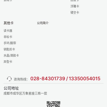
条码卡
拉丝卡
浮雕卡
镂空卡
其他卡
公司简介
读卡器
非标卡
手环/腕带
钥匙扣卡
水晶/滴胶卡
异型卡
028-84301739
/
13350054015
咨询热线：
公司地址
成都市成华区万象星座三栋一层