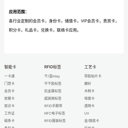
应用范围：
各行业定制的会员卡，身份卡，储值卡，VIP会员卡，贵宾卡，
积分卡，礼品卡，兑换卡，联络卡应用。
智能卡
RFID标签
工艺卡
一卡通
干/湿inlay
带胶贴片卡
门禁卡
不干胶标签
磨砂
会员卡
抗金属标签
木制卡
就餐卡
超高频标签
哑面卡
就诊卡
RFID手腕带
透明卡
工作证
NFC电子标签
UV
磁条卡
RFID服装标签
金/银底卡